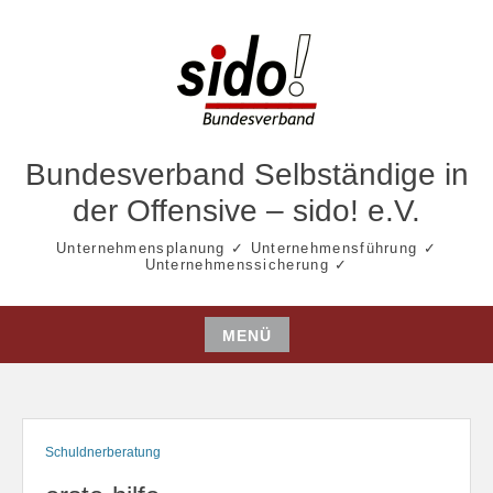
Zum
Inhalt
springen
Bundesverband Selbständige in
der Offensive – sido! e.V.
Unternehmensplanung ✓ Unternehmensführung ✓
Unternehmenssicherung ✓
MENÜ
Zum
Inhalt
springen
Schuldnerberatung