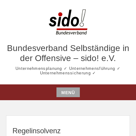
Zum
Inhalt
springen
Bundesverband Selbständige in
der Offensive – sido! e.V.
Unternehmensplanung ✓ Unternehmensführung ✓
Unternehmenssicherung ✓
MENÜ
Zum
Inhalt
springen
Regelinsolvenz