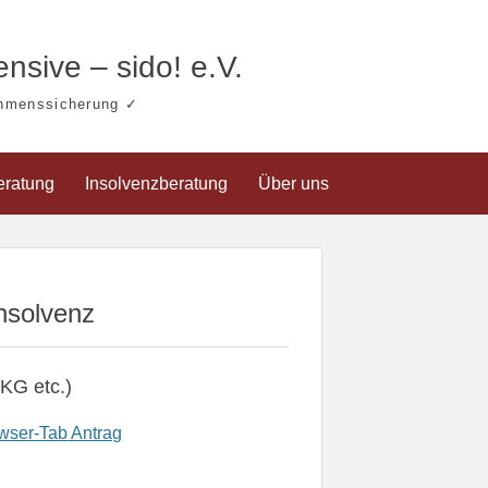
nsive – sido! e.V.
hmenssicherung ✓
eratung
Insolvenzberatung
Über uns
nsolvenz
KG etc.)
Antrag